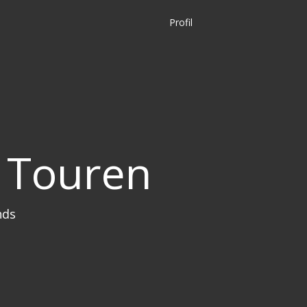
Profil
 Touren
nds